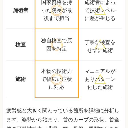
国家資格を持
施術者によっ
施術者
った院長が
最
て
技術レベル
後まで担当
に差が生じる
独自検査で原
丁寧な検査を
検査
因を特定
せずに施術
本物の技術力
マニュアルが
施術
で
幅広い症状
あり
パターン
に対応
化した施術
疲労感と大きく関わっている箇所を詳細に分析し
ます。姿勢から始まり、首のカーブの形状、首全