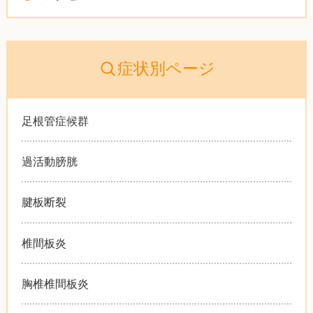
症状別ページ
足根管症候群
過活動膀胱
腱板断裂
椎間板炎
胸椎椎間板炎