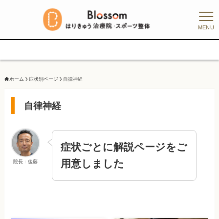
MENU
【
ホーム
症状別ページ
自律神経
自律神経
症状ごとに解説ページをご
用意しました
院長：後藤