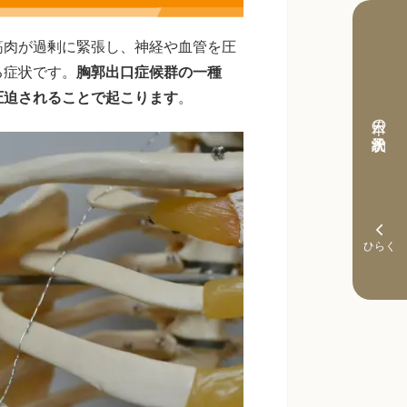
筋肉が過剰に緊張し、神経や血管を圧
る症状です。
胸郭出口症候群の一種
圧迫されることで起こります
。
本日の予約状況