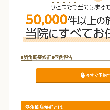
■斜角筋症候群■症例報告
今すぐ予約
斜角筋症候群とは