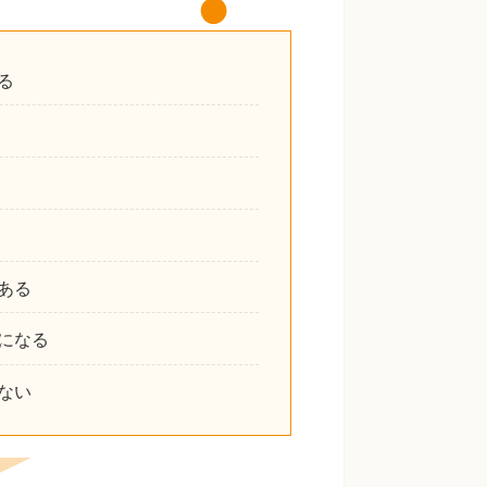
る
ある
になる
ない