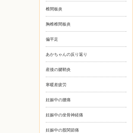
椎間板炎
胸椎椎間板炎
偏平足
あかちゃんの反り返り
産後の腱鞘炎
寒暖差疲労
妊娠中の腰痛
妊娠中の坐骨神経痛
妊娠中の股関節痛