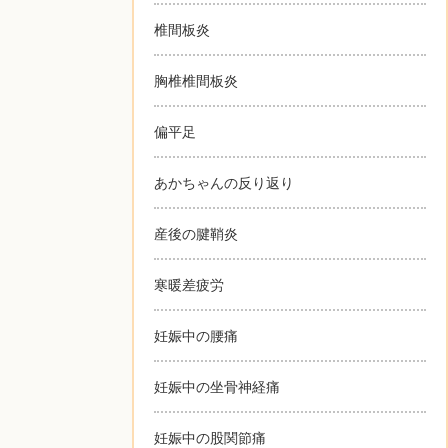
椎間板炎
胸椎椎間板炎
偏平足
あかちゃんの反り返り
産後の腱鞘炎
寒暖差疲労
妊娠中の腰痛
妊娠中の坐骨神経痛
妊娠中の股関節痛