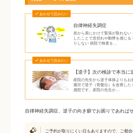
あわせて読みたい
自律神経失調症
首から肩にかけて緊張が取れない 
したことで息切れや動悸を感じる
りしない 病院で検査を…
あわせて読みたい
【逆子】次の検診で本当に
産院の先生から逆子体操よりもお灸
週目で逆子（骨盤位）を改善したく来
感想です。産院の先生か…
自律神経失調症、逆子の向き癖でお困りであれば
ご予約が取りにくい日もありますので、ご都合