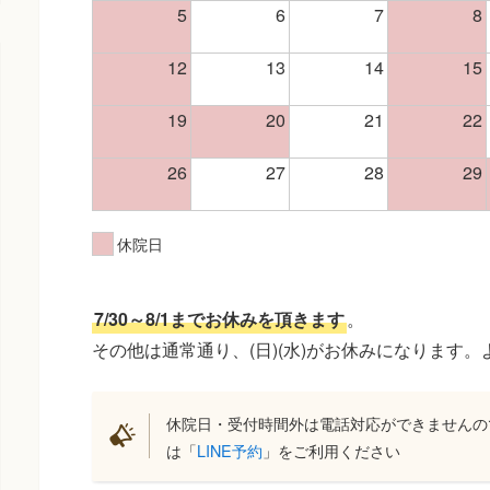
5
6
7
8
12
13
14
15
19
20
21
22
26
27
28
29
休院日
7/30～8/1までお休みを頂きます
。
その他は通常通り、(日)(水)がお休みになります
休院日・受付時間外は電話対応ができませんの
は「
LINE予約
」をご利用ください