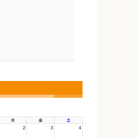
木
金
土
2
3
4