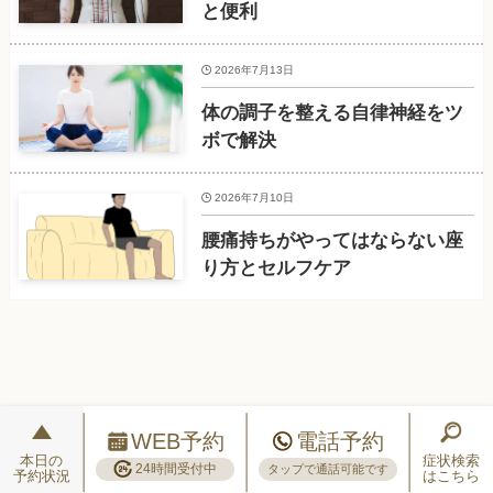
と便利
2026年7月13日
体の調子を整える自律神経をツ
ボで解決
2026年7月10日
腰痛持ちがやってはならない座
り方とセルフケア
WEB予約
電話予約
本日の
症状検索
24時間受付中
タップで通話可能です
予約状況
はこちら