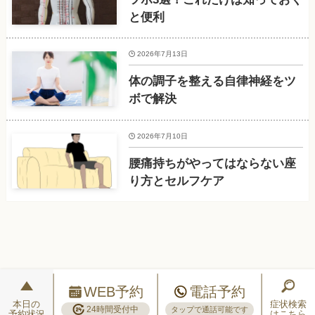
と便利
2026年7月13日
体の調子を整える自律神経をツ
ボで解決
2026年7月10日
腰痛持ちがやってはならない座
り方とセルフケア
WEB予約
電話予約
本日の
症状検索
24時間受付中
タップで通話可能です
予約状況
はこちら